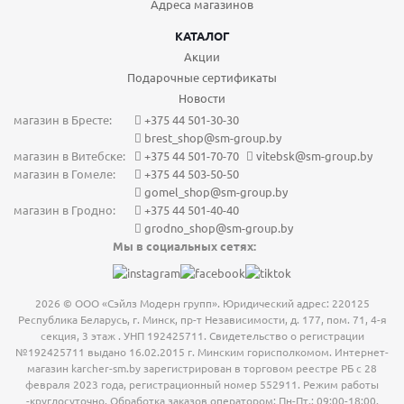
Адреса магазинов
КАТАЛОГ
Акции
Подарочные сертификаты
Новости
магазин в Бресте:
+375 44 501-30-30
brest_shop@sm-group.by
магазин в Витебске:
+375 44 501-70-70
vitebsk@sm-group.by
магазин в Гомеле:
+375 44 503-50-50
gomel_shop@sm-group.by
магазин в Гродно:
+375 44 501-40-40
grodno_shop@sm-group.by
Мы в социальных сетях:
2026 © ООО «Сэйлз Модерн групп». Юридический адрес: 220125
Республика Беларусь, г. Минск, пр-т Независимости, д. 177, пом. 71, 4-я
секция, 3 этаж . УНП 192425711. Свидетельство о регистрации
№192425711 выдано 16.02.2015 г. Минским горисполкомом. Интернет-
магазин karcher-sm.by зарегистрирован в торговом реестре РБ с 28
февраля 2023 года, регистрационный номер 552911. Режим работы
-круглосуточно. Обработка заказов оператором: Пн-Пт.: 09:00-18:00.