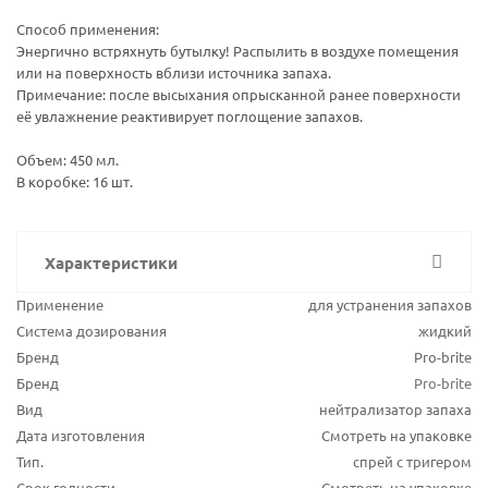
Способ применения:
Энергично встряхнуть бутылку! Распылить в воздухе помещения
или на поверхность вблизи источника запаха.
Примечание: после высыхания опрысканной ранее поверхности
её увлажнение реактивирует поглощение запахов.
Объем: 450 мл.
В коробке: 16 шт.
Характеристики
Применение
для устранения запахов
Система дозирования
жидкий
Бренд
Pro-brite
Бренд
Pro-brite
Вид
нейтрализатор запаха
Дата изготовления
Смотреть на упаковке
Тип.
спрей с тригером
Срок годности
Смотреть на упаковке