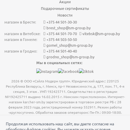
Акции
Подарочные сертификаты
Новости
магазин в Бресте:
+375 44 501-30-30
brest_shop@sm-group.by
магазин в Витебске:
+375 44 501-70-70
vitebsk@sm-group.by
магазин в Гомеле:
+375 44 503-50-50
gomel_shop@sm-group.by
магазин в Гродно:
+375 44 501-40-40
grodno_shop@sm-group.by
Мы в социальных сетях:
2026 © ООО «Сэйлз Модерн групп». Юридический адрес: 220125
Республика Беларусь, г. Минск, пр-т Независимости, д. 177, пом. 71, 4-я
секция, 3 этаж . УНП 192425711. Свидетельство о регистрации
№192425711 выдано 16.02.2015 г. Минским горисполкомом. Интернет-
магазин karcher-sm.by зарегистрирован в торговом реестре РБ с 28
февраля 2023 года, регистрационный номер 552911. Режим работы
-круглосуточно. Обработка заказов оператором: Пн-Пт.: 09:00-18:00.
Номер телефона работников местных исполнительных и
Продолжая использовать наш сайт, вы даете согласие на
распорядительных органов по месту государственной регистрации ООО
обработку файлов cookies. Вы можете указать условия