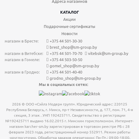
Адреса магазинов
КАТАЛОГ
Акции
Подарочные сертификаты
Новости
магазин в Бресте:
+375 44 501-30-30
brest_shop@sm-group.by
магазин в Витебске:
+375 44 501-70-70
vitebsk@sm-group.by
магазин в Гомеле:
+375 44 503-50-50
gomel_shop@sm-group.by
магазин в Гродно:
+375 44 501-40-40
grodno_shop@sm-group.by
Мы в социальных сетях:
2026 © ООО «Сэйлз Модерн групп». Юридический адрес: 220125
Республика Беларусь, г. Минск, пр-т Независимости, д. 177, пом. 71, 4-я
секция, 3 этаж . УНП 192425711. Свидетельство о регистрации
№192425711 выдано 16.02.2015 г. Минским горисполкомом. Интернет-
магазин karcher-sm.by зарегистрирован в торговом реестре РБ с 28
февраля 2023 года, регистрационный номер 552911. Режим работы
-круглосуточно. Обработка заказов оператором: Пн-Пт.: 09:00-18:00.